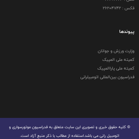
فکس : ۲۶۲۰۴۷۴۲
پیوندها
وزارت ورزش و جوانان
کمیته ملی المپیک
کمیته ملی پاراالمپیک
فدراسیون بین‌المللی اتومبیلرانی
© کليه حقوق خبری و تصويری اين سايت متعلق به فدراسیون موتورسواری و
اتومبیل رانی می باشد.استفاده از مطالب با ذكر منبع آزاد است.