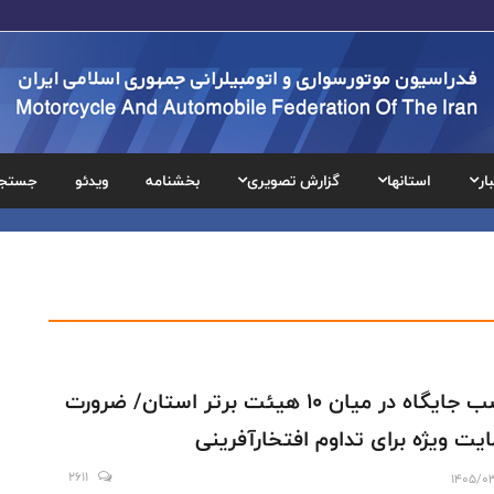
ار
استانها
گزارش تصویری
بخشنامه
ویدئو
جستج
کسب جایگاه در میان ۱۰ هیئت برتر استان/ ضرورت
یت ویژه برای تداوم افتخارآفرینی
2611
1405/0