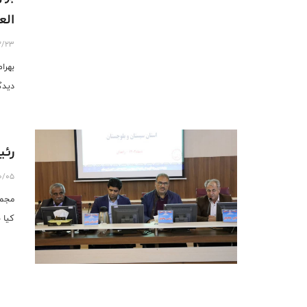
الع
2/23
بهرا
دیدگ
رئی
0/05
مجمع
کیا 