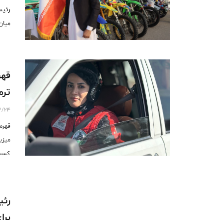
رئیس
میان ۱۰ هیئت ورزشی برتر استان با کسب ۴۶۰ ا
قهر
ترم
3/24
قهرم
میزب
کسب 
رئی
برا