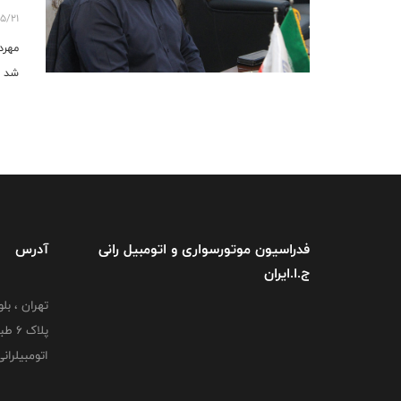
شو
5/21
مهرد
شد ب
فدراسیون موتورسواری و اتومبیل رانی
آدرس
ج.ا.ایران
تهران ، بل
پلاک
اتومبیلران