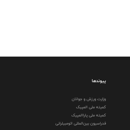
پیوندها
وزارت ورزش و جوانان
کمیته ملی المپیک
کمیته ملی پاراالمپیک
فدراسیون بین‌المللی اتومبیلرانی