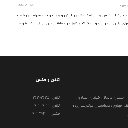
یم
155009
1402/0
اد همتیان رئیس هیات استان تهران: تلاش و همت رئیس فدراسیون باعث
رای اولین بار در چارچوب یک تیم کامل در مسابقات بین المللی حاضر شویم
تلفن و فکس
وار نلسون ماندلا ، خیابان انصاری ،
تلفن : ۲۶۲۰۲۶۲۵
 ۶ طبقه چهارم ، فدراسیون موتورسواری و
تلفن : ۲۶۲۰۲۶۲۳
ی
فکس : ۲۶۲۰۴۷۴۲