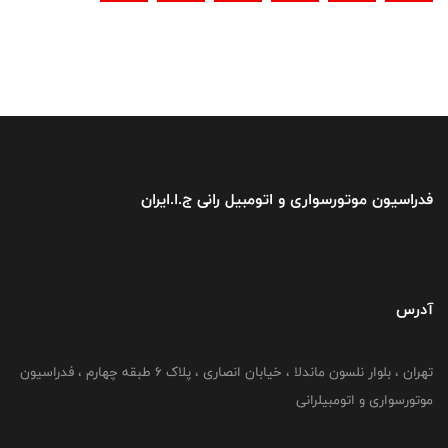
فدراسیون موتورسواری و اتومبیل رانی ج.ا.ایران
آدرس
تهران ، بلوار نلسون ماندلا ، خیابان انصاری ، پلاک ۶ طبقه چهارم ، فدراسیون
موتورسواری و اتومبیلرانی