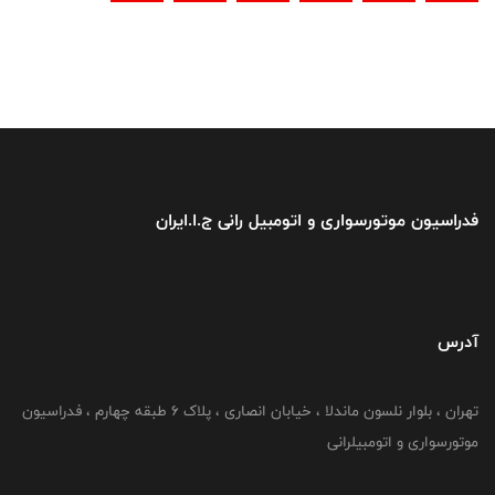
فدراسیون موتورسواری و اتومبیل رانی ج.ا.ایران
آدرس
تهران ، بلوار نلسون ماندلا ، خیابان انصاری ، پلاک ۶ طبقه چهارم ، فدراسیون
موتورسواری و اتومبیلرانی