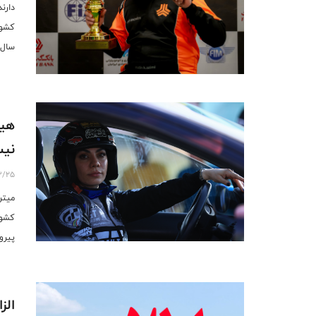
کشور
سال‌
هیچ
نیس
3/25
کشور
پیرو
دانس
الز