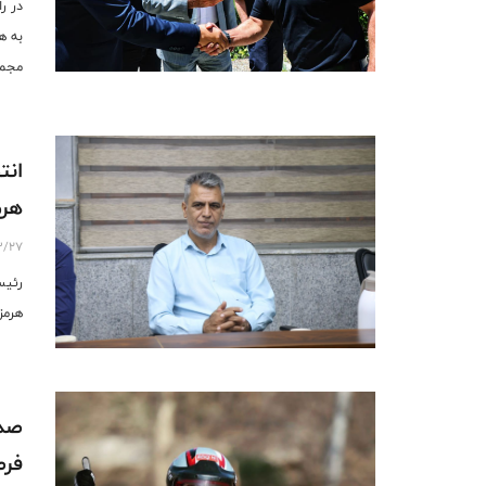
در ر
به ه
مجمو
انت
هرم
3/27
رئیس
هرمز
صدو
فر