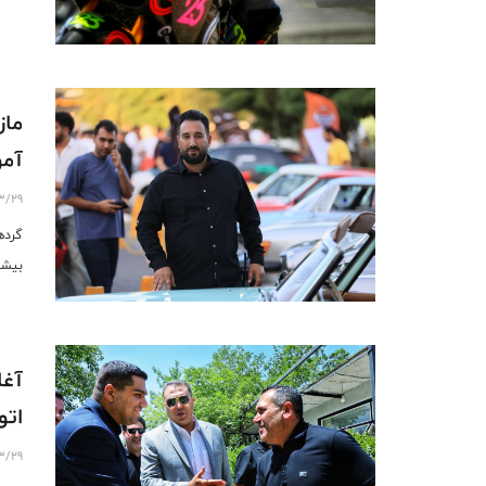
ماز
آمو
3/29
گرده
بیشت
آغا
اتو
3/29