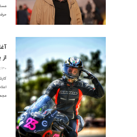
مسئو
حرفه
آغا
از 
3/30
کارش
اعلا
مجمو
قرار
ببینن