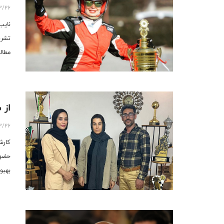
3/26
نایب
تشری
مطال
از 
3/26
کارش
حضور
بهبو