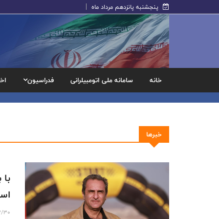
پنجشنبه پانزدهم مرداد ماه
خانه
سامانه ملی اتومبیلرانی
فدراسیون
اخب
خبرها
با 
است
3/30