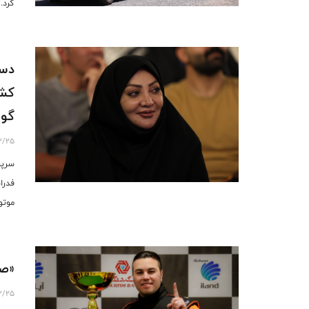
کرد.
دست
کشو
گوا
3/25
سرپر
فدرا
موتو
فنی 
«صد
3/25