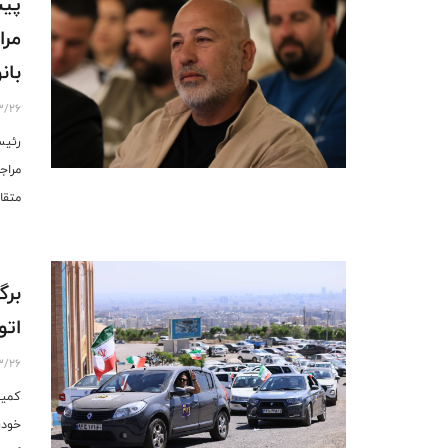
پیس
مرا
بان
3/26
رئیس
مراج
متقا
سامانه، QR کد یا مراجع رسمی
برگ
اتو
3/26
کمیته
خودر