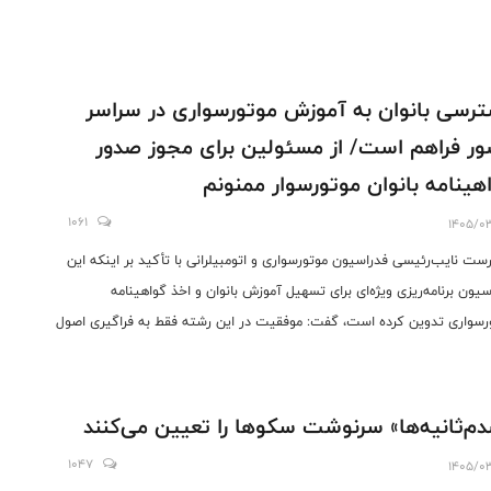
رسی بانوان به آموزش موتورسواری در سراسر
ر فراهم است/ از مسئولین برای مجوز صدور
هینامه بانوان‌ موتورسوار ممنونم
1061
1405/0
ست نایب‌رئیسی فدراسیون موتورسواری و اتومبیلرانی با تأکید بر اینکه این
سیون برنامه‌ریزی ویژه‌ای برای تسهیل آموزش بانوان و اخذ گواهینامه
رسواری تدوین کرده است، گفت: موفقیت در این رشته فقط به فراگیری اصول
وابسته نیست بلکه به پشتکار، انضباط و باور به توانایی فردی گره خورده است.
م‌ثانیه‌ها» سرنوشت سکوها را تعیین می‌کنند
1047
1405/0