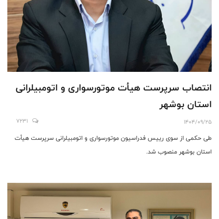
انتصاب سرپرست هیأت موتورسواری و اتومبیلرانی
استان بوشهر
7231
1404/09/25
طی حکمی از سوی رییس فدراسیون ﻣﻮﺗﻮﺭﺳﻮﺍﺭﯼ ﻭ ﺍﺗﻮﻣﺒﯿﻠﺮﺍﻧﯽ ﺳﺮﭘﺮﺳﺖ ﻫﯿﺄﺕ
ﺍﺳﺘﺎﻥ ﺑﻮﺷﻬﺮ منصوب شد.