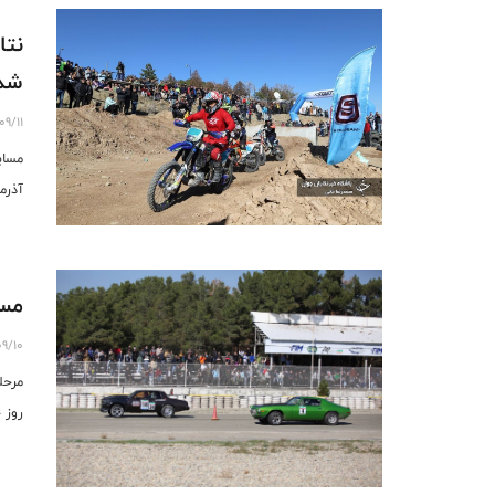
نتا
شد
09/11
مساب
آذرما
مسا
9/10
روز 