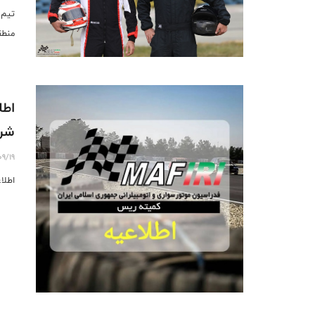
منطق
اطل
شر
9/19
اطلا