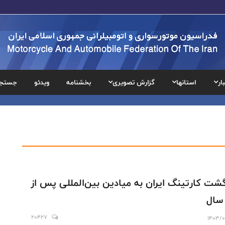
ار
استانها
گزارش تصویری
بخشنامه
ویدئو
جستج
گشت کارتینگ ایران به میادین بین‌المللی پس از
20427
1403/0