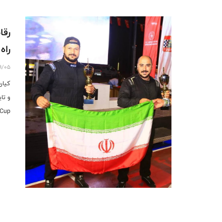
رقا
راه
9/05
کیار
Cup در امارات شدند