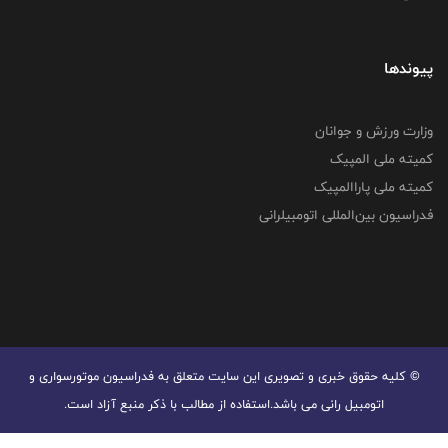
پیوندها
وزارت ورزش و جوانان
کمیته ملی المپیک
کمیته ملی پاراالمپیک
فدراسیون بین‌المللی اتومبیلرانی
© کليه حقوق خبری و تصويری اين سايت متعلق به فدراسیون موتورسواری و
اتومبیل رانی می باشد.استفاده از مطالب با ذكر منبع آزاد است.