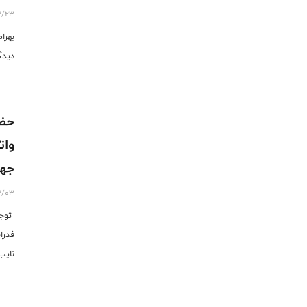
2/23
بهرا
دیدگ
حضو
وات
جها
2/03
توجه
فدرا
نایب