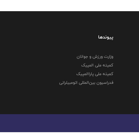
پیوندها
وزارت ورزش و جوانان
کمیته ملی المپیک
کمیته ملی پاراالمپیک
فدراسیون بین‌المللی اتومبیلرانی