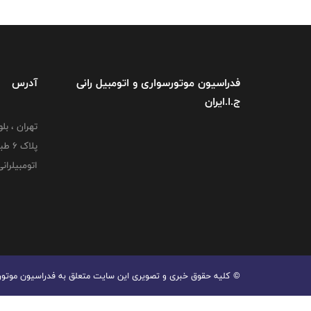
فدراسیون موتورسواری و اتومبیل رانی
آدرس
ج.ا.ایران
تهران ، بل
پلاک
اتومبیلران
© کليه حقوق خبری و تصويری اين سايت متعلق به فدراسیون موتورسوا