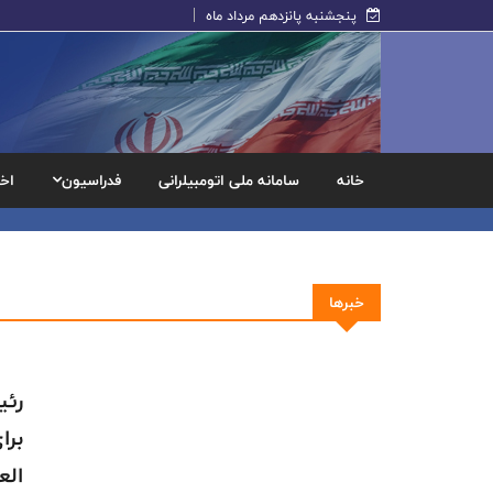
پنجشنبه پانزدهم مرداد ماه
خانه
سامانه ملی اتومبیلرانی
فدراسیون
اخب
خبرها
رئی
برا
الع