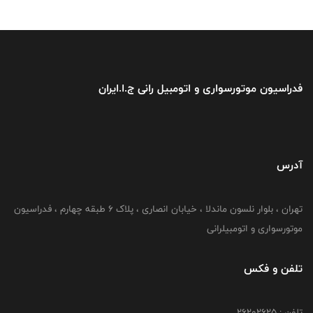
فدراسیون موتورسواری و اتومبیل رانی ج.ا.ایران
آدرس
تهران ، بلوار نلسون ماندلا ، خیابان انصاری ، پلاک ۶ طبقه چهارم ، فدراسیون
موتورسواری و اتومبیلرانی
تلفن و فکس
تلفن : ۲۶۲۰۲۶۲۵