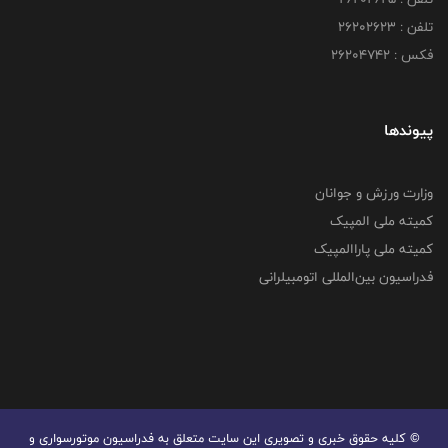
تلفن : ۲۶۲۰۲۶۲۳
فکس : ۲۶۲۰۴۷۴۲
پیوندها
وزارت ورزش و جوانان
کمیته ملی المپیک
کمیته ملی پاراالمپیک
فدراسیون بین‌المللی اتومبیلرانی
© کليه حقوق خبری و تصويری اين سايت متعلق به فدراسیون موتورسواری و