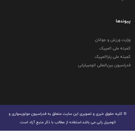
پیوندها
وزارت ورزش و جوانان
کمیته ملی المپیک
کمیته ملی پاراالمپیک
فدراسیون بین‌المللی اتومبیلرانی
© کليه حقوق خبری و تصويری اين سايت متعلق به فدراسیون موتورسواری و
اتومبیل رانی می باشد.استفاده از مطالب با ذكر منبع آزاد است.