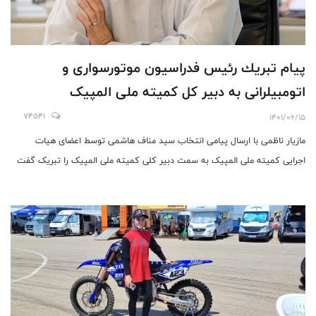
پيام تبريك رئيس فدراسيون موتورسواری و
اتومبیلرانی به دبير كل كميته ملی المپیک
74541
1401/06/15
مازیار ناظمی با ارسال پیامی انتخاب سید مناف هاشمی توسط اعضای هیات
اجرایی کمیته ملی المپیک به سمت دبير كلی كميته ملی المپیک را تبریک گفت