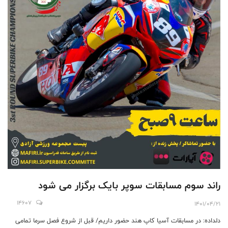
راند سوم مسابقات سوپر بایک برگزار می شود
14607
1401/04/21
دلداده: در مسابقات آسیا کاپ هند حضور داریم/ قبل از شروع فصل سرما تمامی