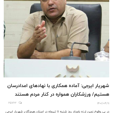
شهریار ایرجی: آماده همکاری با نهادهای امدادرسان
هستیم/ ورزشکاران همواره در کنار مردم هستند
25762
1401/04/11
در پی وقوع زمین لرزه بامداد روز شنبه ۱۱ تیرماه در استان هرمزگان، شهریار ایرجی