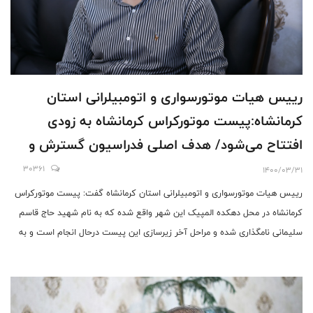
رییس هیات موتورسواری و اتومبیلرانی استان
کرمانشاه:پیست موتورکراس کرمانشاه به زودی
افتتاح می‌شود/ هدف اصلی فدراسیون گسترش و
توسعه رشته موتورسواری و اتومبیلرانی در همه
30361
1400/03/31
استان هااست
رییس هیات موتورسواری و اتومبیلرانی استان کرمانشاه گفت: پیست موتورکراس
کرمانشاه در محل دهکده المپیک این شهر واقع شده که به نام شهید حاج قاسم
سلیمانی نامگذاری شده و مراحل آخر زیرسازی این پیست درحال انجام است و به
زودی مورد افتتاح قرار می گیرد.