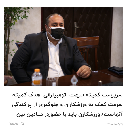
سرپرست کمیته سرعت اتومبیلرانی: هدف کمیته
سرعت کمک به ورزشکاران و جلوگیری از پراکندگی
آنهاست/ ورزشکارن باید با حضوردر میادین بین
المللی، دانش و تجربه کسب کنند
15585
1400/03/19